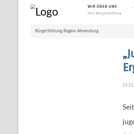
WIR ÜBER UNS
Ihre BürgerStiftung
BürgerStiftung Region Ahrensburg
„J
Er
15.12
Sei
jug