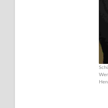
Schü
Werk
Henn