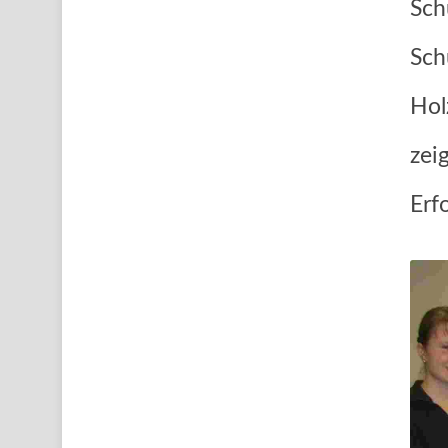
Sch
Sch
Hol
zei
Erf