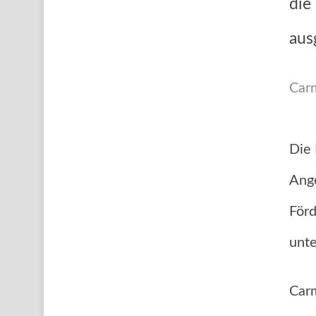
die
aus
Carm
Die 
Ange
Förd
unte
Carm