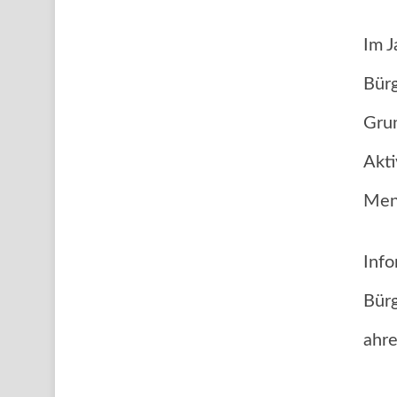
Im J
Bürg
Grun
Akti
Mens
Info
Bürg
ahre