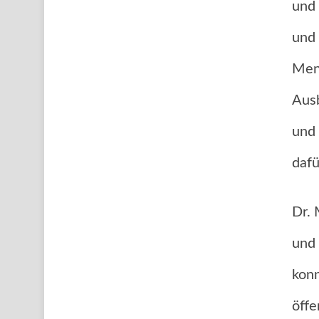
und 
und 
Mens
Ausb
und 
dafü
Dr. 
und 
konn
öffe