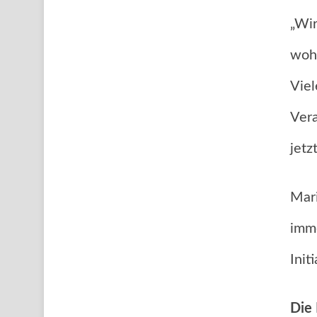
„Wir
wohn
Viel
Vera
jetz
Mari
imme
Init
Die 