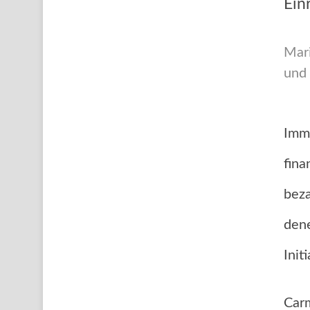
Ein
Mari
und 
Imme
fina
beza
dene
Init
Carm