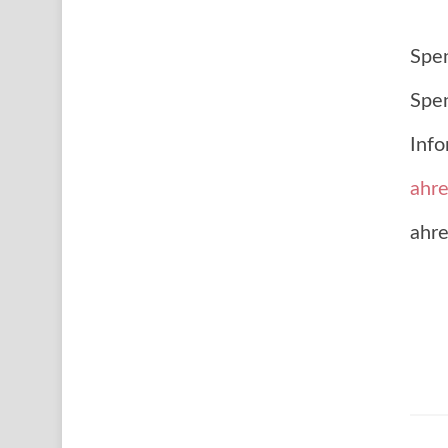
Spe
Spen
Info
ahr
ahre